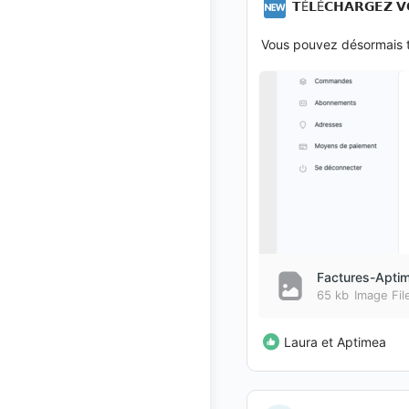
𝗧É𝗟É𝗖𝗛𝗔𝗥𝗚𝗘𝗭 𝗩
Vous pouvez désormais t
Factures-Apti
65 kb
Image Fil
Laura et Aptimea