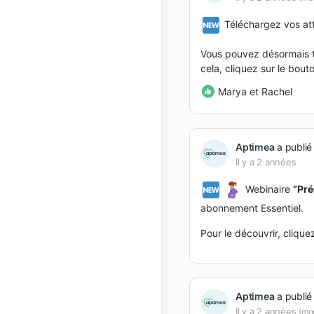
Téléchargez vos att
Vous pouvez désormais t
cela, cliquez sur le bou
Marya et Rachel
Aptimea
a publié
Il y a 2 années
Webinaire
“
Pré
abonnement Essentiel.
Pour le découvrir, cliqu
Aptimea
a publié
Il y a 2 années
(mod