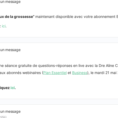
 un message
ux de la grossesse
”
maintenant disponible avec votre abonnement E
ez
ici
.
 un message
e séance gratuite de questions-réponses en live avec la Dre Aline C
aux abonnés webinaires (
Plan Essentiel
et
Business
), le mardi 21 mai
liquez
ici
.
 un message
ifié)