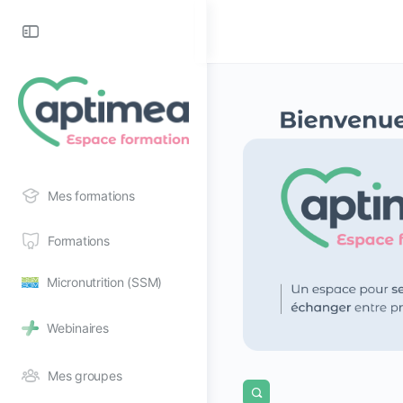
Toggle
Side
Panel
Mes formations
Formations
Micronutrition (SSM)
Webinaires
Mes groupes
Open