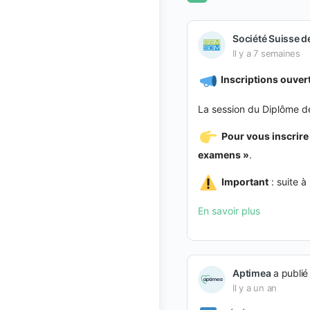
Rechercher
filters
Société Suisse d
Il y a 7 semaines
Inscriptions ouver
La session du Diplôme de
Pour vous inscrire
examens »
.
Important
: suite à
En savoir plus
Aptimea
a publié
Il y a un an