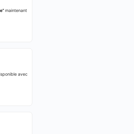
le
”
maintenant
isponible avec