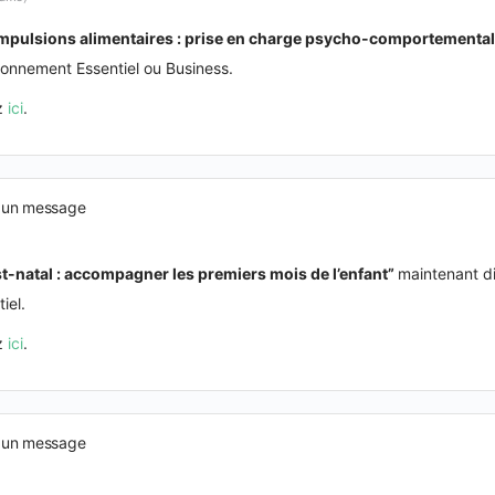
pulsions alimentaires : prise en charge psycho-comportementa
bonnement Essentiel ou Business.
ez
ici
.
 un message
t-natal : accompagner les premiers mois de l’enfant”
maintenant d
iel.
ez
ici
.
 un message