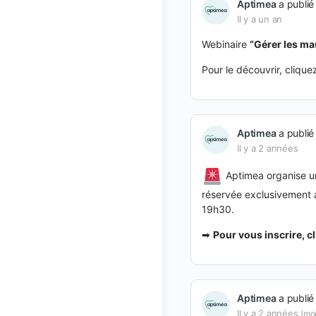
Aptimea
a publié
Il y a un an
Webinaire
“
Gérer les ma
Pour le découvrir, cliqu
Aptimea
a publié
Il y a 2 années
Aptimea organise un
réservée exclusivement 
19h30.
➡
Pour vous inscrire, c
Aptimea
a publié
Il y a 2 années
(mod