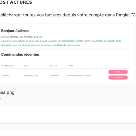
𝗦 𝗙𝗔𝗖𝗧𝗨𝗥𝗘𝗦
élécharger toutes vos factures depuis votre compte dans l’onglet 
mea.png
e