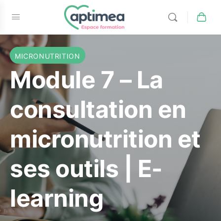
MICRONUTRITION
Module 7 – La
consultation en
micronutrition et
ses outils | E-
learning