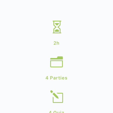

2h
n
4 Parties
l
4 Quiz