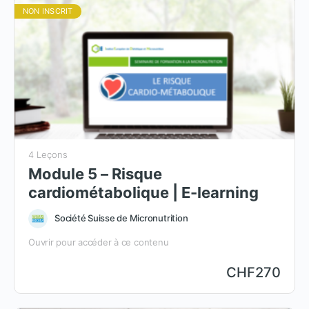
NON INSCRIT
4 Leçons
Module 5 – Risque
cardiométabolique | E-learning
Société Suisse de Micronutrition
Ouvrir pour accéder à ce contenu
CHF
270